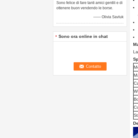
Sono felice di fare tanti amici gentili e di
ottenere buon vendendo le borse.
—— Olivia Savluk
Sono ora online in chat
Ma
La
Sp
M
Ma
Ca
W
Bo
Co
S
De