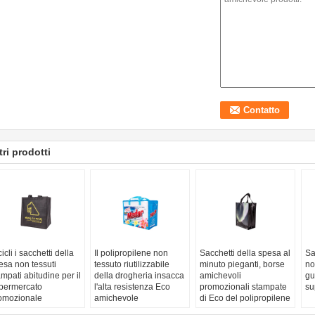
tri prodotti
icli i sacchetti della
Il polipropilene non
Sacchetti della spesa al
Sa
esa non tessuti
tessuto riutilizzabile
minuto pieganti, borse
no
ampati abitudine per il
della drogheria insacca
amichevoli
gu
permercato
l'alta resistenza Eco
promozionali stampate
su
omozionale
amichevole
di Eco del polipropilene