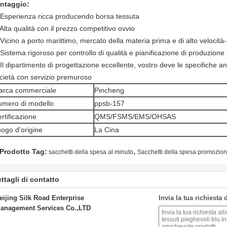
ntaggio:
 Esperienza ricca producendo borsa tessuta
 Alta qualità con il prezzo competitivo ovvio
 Vicino a porto marittimo, mercato della materia prima e di alto velocit
 Sistema rigoroso per controllo di qualità e pianificazione di produzione 
 Il dipartimento di progettazione eccellente, vostro deve le specifiche 
cietà con servizio premuroso
arca commerciale
Pincheng
umero di modello
ppsb-157
rtificazione
QMS/FSMS/EMS/OHSAS
ogo d'origine
La Cina
,
Prodotto Tag:
sacchetti della spesa al minuto
Sacchetti della spesa promozion
ttagli di contatto
eijing Silk Road Enterprise
Invia la tua richiesta
anagement Services Co.,LTD