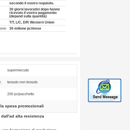
secondo il vostro requisito.
30 giorni lavorativi dopo hanno
ricevuto il vostro pagamento
(depand sulla quantità)
T/T, L/C, D/P, Western Union
ione:
30 milione pc/mese
supermercato
:
tessuto non tessuto
200 pc/pacchetto
lla spesa promozionali
dall'ad alta resistenza