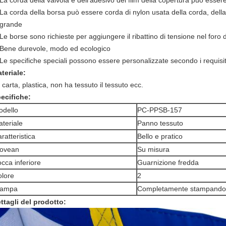
La corda della valvola e dell'adesivo del film della copertura può esse
La corda della borsa può essere corda di nylon usata della corda, dell
grande
Le borse sono richieste per aggiungere il ribattino di tensione nel foro de
Bene durevole, modo ed ecologico
Le specifiche speciali possono essere personalizzate secondo i requisiti
teriale:
 carta, plastica, non ha tessuto il tessuto ecc.
ecifiche:
odello
PC-PPSB-157
teriale
Panno tessuto
ratteristica
Bello e pratico
ovean
Su misura
cca inferiore
Guarnizione fredda
lore
2
tampa
Completamente stampando
ttagli del prodotto: