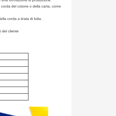
re una formazione di produzione.
a corda del cotone o della carta, come
lla corda a tirata di lotta.
 del cliente