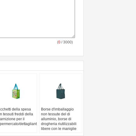
(
0
/ 3000)
cchetti della spesa
Borse d'imballaggio
n tessuti freddi della
non tessute del di
arnizione per il
alluminio, borse di
permercato/dettaglianti/drogheria
drogheria riutilizzabili
libere con le maniglie