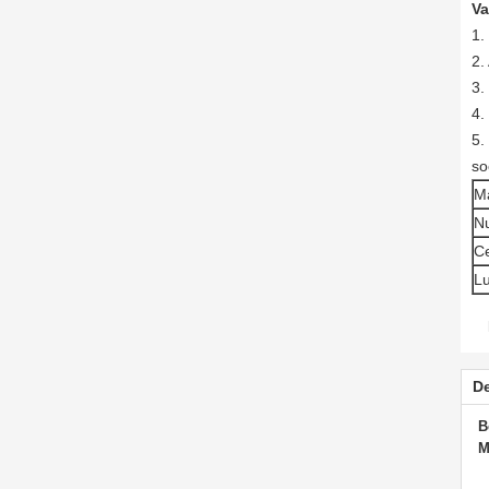
Va
1.
2.
3.
4.
5.
so
M
N
Ce
Lu
De
B
M