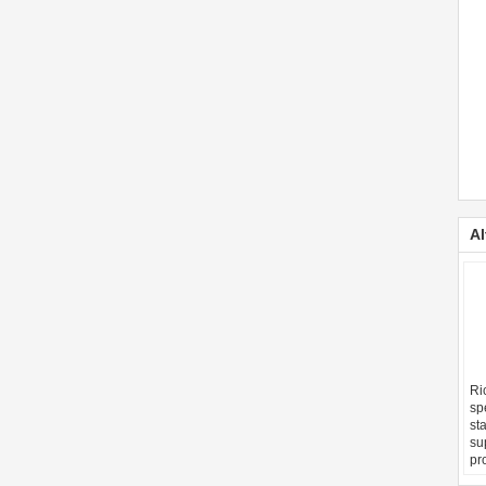
Al
Ric
sp
st
su
pr