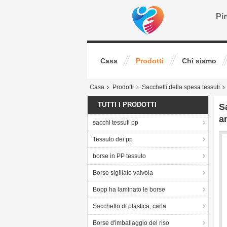
Pin
Casa
Prodotti
Chi siamo
Casa
Prodotti
Sacchetti della spesa tessuti
TUTTI I PRODOTTI
S
a
sacchi tessuti pp
Tessuto dei pp
borse in PP tessuto
Borse sigillate valvola
Bopp ha laminato le borse
Sacchetto di plastica, carta
Borse d'imballaggio del riso