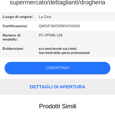
DI
supermercato/dettaglianti/drogheria
QUALITÀ
Luogo di origine:
La Cina
CONTATTACI
Certificazione:
QMS/FSMS/EMS/OHSAS
Numero di
PC-PPWB-148
modello:
RICHIEDERE
Evidenziare:
,
eco amichevole sacchetti
UN
Sacchetti della spesa promozionali
PREVENTIVO
CONTATTACI!
MAPPA
DEL
DETTAGLI DI APERTURA
SITO
Prodotti Simili
PRIVACY