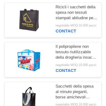
POLICY
Ricicli i sacchetti della
spesa non tessuti
stampati abitudine per
il supermercato
negotiable MOQ:10.000 pezzi
promozionale
CONTACT
Il polipropilene non
tessuto riutilizzabile
della drogheria insacca
l'alta resistenza Eco
negotiable MOQ:10.000 pezzi
amichevole
CONTACT
Sacchetti della spesa
al minuto pieganti,
borse amichevoli
promozionali stampate
negotiable MOQ:10.000 pezzi