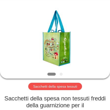
Silk
Road
Enterprise
Management
Services
Co.,LTD.
All
Rights
CASA
Reserved.
PRODOTTI
CHI
SIAMO
FATORY
TOUR
Sacchetti della spesa tessuti
Sacchetti della spesa non tessuti freddi
CONTROLLO
della guarnizione per il