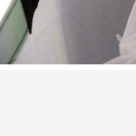
,
Prodotto Tag:
eco amichevole sacchetti
Sacchetti della spesa promozionali
ttagli di contatto
eijing Silk Road Enterprise
Invia la tua richiesta
anagement Services Co.,LTD