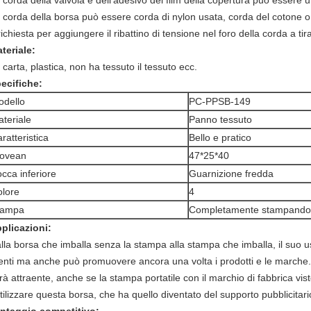
 corda della valvola e dell'adesivo del film della copertura può essere
 corda della borsa può essere corda di nylon usata, corda del cotone o l
richiesta per aggiungere il ribattino di tensione nel foro della corda a tira
teriale:
 carta, plastica, non ha tessuto il tessuto ecc.
ecifiche:
odello
PC-PPSB-149
teriale
Panno tessuto
ratteristica
Bello e pratico
ovean
47*25*40
cca inferiore
Guarnizione fredda
lore
4
tampa
Completamente stampando
plicazioni:
lla borsa che imballa senza la stampa alla stampa che imballa, il suo u
ienti ma anche può promuovere ancora una volta i prodotti e le marche
rà attraente, anche se la stampa portatile con il marchio di fabbrica vistos
utilizzare questa borsa, che ha quello diventato del supporto pubblicitari