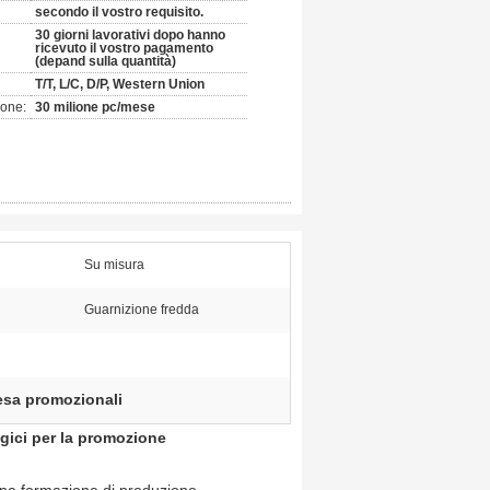
secondo il vostro requisito.
30 giorni lavorativi dopo hanno
ricevuto il vostro pagamento
(depand sulla quantità)
T/T, L/C, D/P, Western Union
ione:
30 milione pc/mese
Su misura
Guarnizione fredda
esa promozionali
gici per la promozione