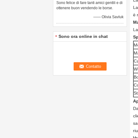
La
Sono felice di fare tanti amici gentili e di
La
ottenere buon vendendo le borse.
è 
—— Olivia Savluk
Ma
La
Sono ora online in chat
Sp
M
Ma
Ca
W
Bo
Co
S
Ap
Da
cl
sa
ri