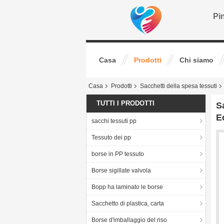
Pin
Casa
Prodotti
Chi siamo
Casa
Prodotti
Sacchetti della spesa tessuti
TUTTI I PRODOTTI
S
E
sacchi tessuti pp
Tessuto dei pp
borse in PP tessuto
Borse sigillate valvola
Bopp ha laminato le borse
Sacchetto di plastica, carta
Borse d'imballaggio del riso