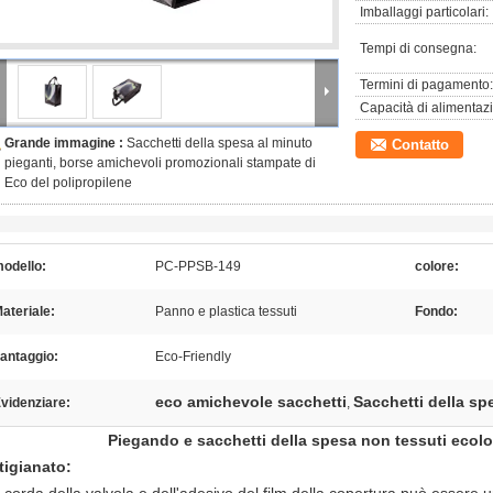
Imballaggi particolari:
Tempi di consegna:
Termini di pagamento:
Capacità di alimentaz
Grande immagine :
Sacchetti della spesa al minuto
Contatto
pieganti, borse amichevoli promozionali stampate di
Eco del polipropilene
odello:
PC-PPSB-149
colore:
ateriale:
Panno e plastica tessuti
Fondo:
antaggio:
Eco-Friendly
eco amichevole sacchetti
Sacchetti della sp
videnziare:
,
Piegando e sacchetti della spesa non tessuti ecolo
tigianato: