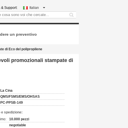
 & Support:
Italian
search
dere un preventivo
te di Eco del polipropilene
evoli promozionali stampate di
La Cina
QMS/FSMS/EMS/OHSAS
PC-PPSB-149
 e spedizione:
imo:
10.000 pezzi
negotiable