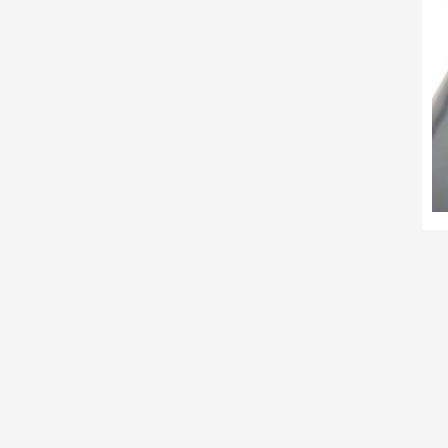
De
B
M