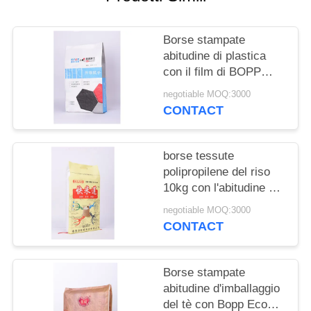
POLICY
Borse stampate
abitudine di plastica
con il film di BOPP
Perlized che stampa
negotiable MOQ:3000
materiale tessuto pp
CONTACT
borse tessute
polipropilene del riso
10kg con l'abitudine di
cucito del filo della
negotiable MOQ:3000
maniglia stampate
CONTACT
Borse stampate
abitudine d'imballaggio
del tè con Bopp Eco