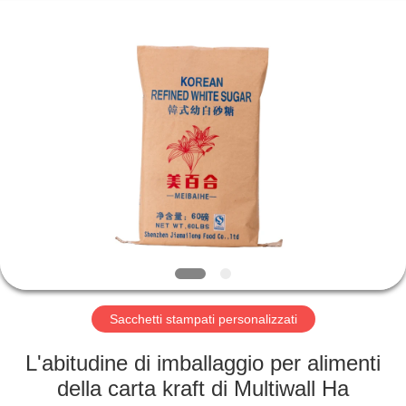
Silk
Road
Enterprise
Management
Services
Co.,LTD.
All
Rights
CASA
Reserved.
PRODOTTI
CHI
SIAMO
FATORY
TOUR
Sacchetti stampati personalizzati
L'abitudine di imballaggio per alimenti
CONTROLLO
della carta kraft di Multiwall Ha