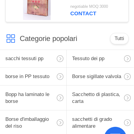
materiale tessuto pp
negotiable MOQ:3000
amichevole
CONTACT
Categorie popolari
Tutti
sacchi tessuti pp
Tessuto dei pp
borse in PP tessuto
Borse sigillate valvola
Bopp ha laminato le
Sacchetto di plastica,
borse
carta
Borse d'imballaggio
sacchetti di grado
del riso
alimentare