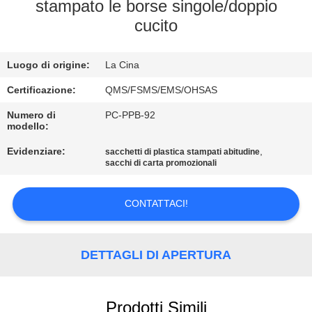
DI
stampato le borse singole/doppio
cucito
QUALITÀ
Luogo di origine:
La Cina
CONTATTACI
Certificazione:
QMS/FSMS/EMS/OHSAS
RICHIEDERE
Numero di
PC-PPB-92
modello:
UN
Evidenziare:
,
sacchetti di plastica stampati abitudine
PREVENTIVO
sacchi di carta promozionali
MAPPA
CONTATTACI!
DEL
SITO
DETTAGLI DI APERTURA
PRIVACY
Prodotti Simili