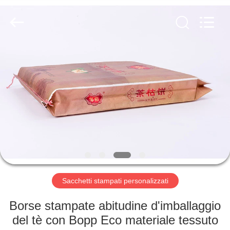
Silk
Road
Enterprise
Management
Services
Co.,LTD.
All
Rights
CASA
Reserved.
PRODOTTI
CHI
SIAMO
FATORY
TOUR
Sacchetti stampati personalizzati
Borse stampate abitudine d'imballaggio
CONTROLLO
del tè con Bopp Eco materiale tessuto