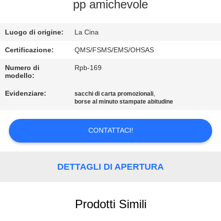
DI
pp amichevole
QUALITÀ
Luogo di origine:
La Cina
CONTATTACI
Certificazione:
QMS/FSMS/EMS/OHSAS
Numero di
Rpb-169
modello:
RICHIEDERE
Evidenziare:
,
sacchi di carta promozionali
UN
borse al minuto stampate abitudine
PREVENTIVO
CONTATTACI!
MAPPA
DEL
DETTAGLI DI APERTURA
SITO
Prodotti Simili
PRIVACY