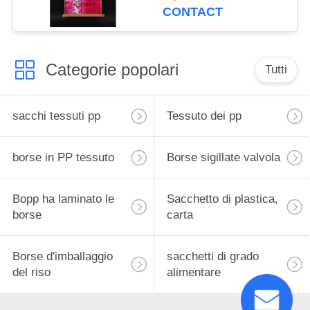
hanno stampato i
CONTACT
sacchetti di plastica
della saldatura a caldo
su ordinazione
Categorie popolari
Tutti
sacchi tessuti pp
Tessuto dei pp
borse in PP tessuto
Borse sigillate valvola
Bopp ha laminato le
Sacchetto di plastica,
borse
carta
Borse d'imballaggio
sacchetti di grado
del riso
alimentare