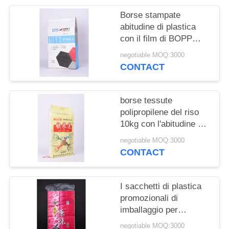
POLICY
Borse stampate
abitudine di plastica
con il film di BOPP
Perlized che stampa
negotiable MOQ:3000
materiale tessuto pp
CONTACT
borse tessute
polipropilene del riso
10kg con l'abitudine di
cucito del filo della
negotiable MOQ:3000
maniglia stampate
CONTACT
I sacchetti di plastica
promozionali di
imballaggio per
alimenti, incisione
negotiable MOQ:3000