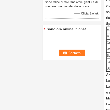
Da
Sono felice di fare tanti amici gentili e di
cl
ottenere buon vendendo le borse.
sa
—— Olivia Savluk
ri
Sp
Sono ora online in chat
M
Ma
Ca
W
Bo
Co
S
Ar
La
La
è 
Ma
La