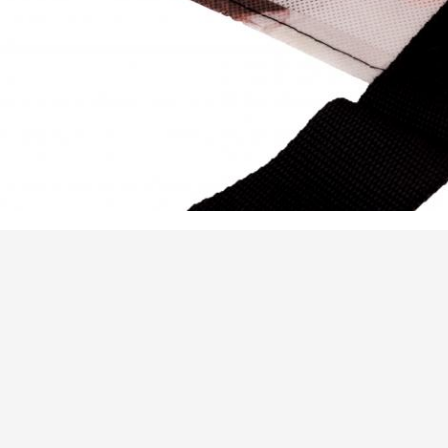
,
Prodotto Tag:
borse d'imballaggio non tessute
borse al minuto riutilizzabili
ttagli di contatto
eijing Silk Road Enterprise
Invia la tua richiesta
anagement Services Co.,LTD