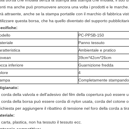
lla borsa che imballa senza la stampa alla stampa che imballa, il suo u
ienti ma anche può promuovere ancora una volta i prodotti e le marche
rà attraente, anche se la stampa portatile con il marchio di fabbrica vistos
utilizzare questa borsa, che ha quello diventato del supporto pubblicitari
ecifiche:
odello
PC-PPSB-150
teriale
Panno tessuto
ratteristica
Ambientale e pratico
ovean
39cm*42cm*26cm
cca inferiore
Guarnizione fredda
lore
4
tampa
Completamente stampando
tigianato:
 corda della valvola e dell'adesivo del film della copertura può essere
 corda della borsa può essere corda di nylon usata, corda del cotone o l
richiesta per aggiungere il ribattino di tensione nel foro della corda a tira
teriale:
 carta, plastica, non ha tessuto il tessuto ecc.