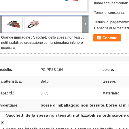
Imballaggi particolari:
Tempi di consegna:
Termini di pagamento:
Capacità di alimentaz
Grande immagine :
Sacchetti della spesa non tessuti
Contatto
riutilizzabili su ordinazione con la piegatura inferiore
quadrata
odello:
PC-PPSB-164
colore:
aratteristica:
Bello
tessere:
apacità:
5 KG
Materiale:
borse d'imballaggio non tessute
borse al min
videnziare:
,
Sacchetti della spesa non tessuti riutilizzabili su ordinazione 
o: