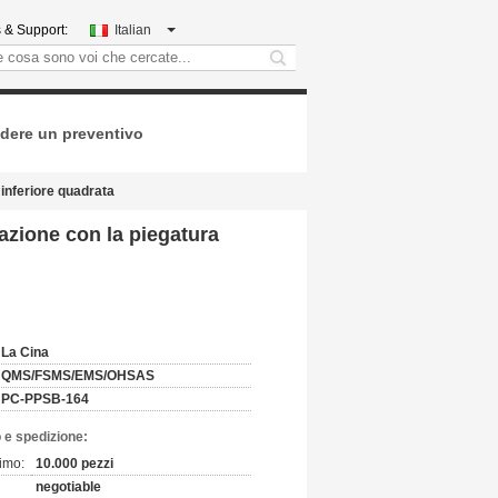
 & Support:
Italian
search
dere un preventivo
 inferiore quadrata
nazione con la piegatura
La Cina
QMS/FSMS/EMS/OHSAS
PC-PPSB-164
 e spedizione:
imo:
10.000 pezzi
negotiable