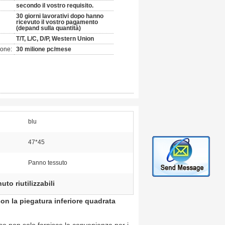
secondo il vostro requisito.
30 giorni lavorativi dopo hanno
ricevuto il vostro pagamento
(depand sulla quantità)
T/T, L/C, D/P, Western Union
ione:
30 milione pc/mese
blu
47*45
Panno tessuto
uto riutilizzabili
con la piegatura inferiore quadrata