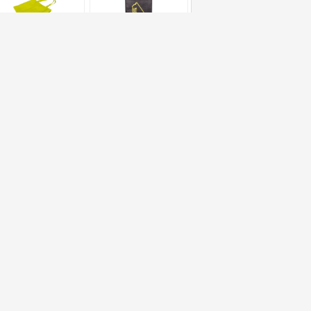
sacchetti della spesa
Sacchetti della spesa
ssuti durevoli
non tessuti del
riopinti, fondo freddo
supermercato con
lla guarnizione
colore/dimensione su
ciclano i sacchetti
ordinazione materiali
lla spesa riutilizzabili
del polipropilene
Richiedere un preventivo
Invii
ti
Notizie
|
Mappa del sito
Sito mobile
i
do