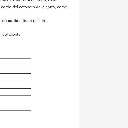
re una formazione di produzione.
a corda del cotone o della carta, come
lla corda a tirata di lotta.
 del cliente