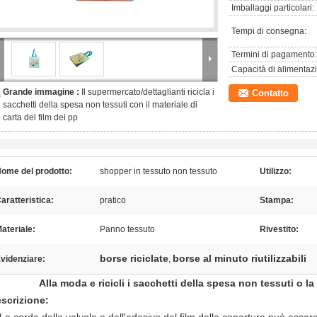
Imballaggi particolari:
Tempi di consegna:
Termini di pagamento:
Capacità di alimentaz
Grande immagine :
Il supermercato/dettaglianti ricicla i
Contatto
sacchetti della spesa non tessuti con il materiale di
carta del film dei pp
ome del prodotto:
shopper in tessuto non tessuto
Utilizzo:
aratteristica:
pratico
Stampa:
ateriale:
Panno tessuto
Rivestito:
borse riciclate
borse al minuto riutilizzabili
videnziare:
,
Alla moda e ricicli i sacchetti della spesa non tessuti o la
scrizione: