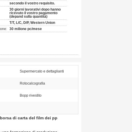
secondo il vostro requisito.
30 giorni lavorativi dopo hanno
ricevuto il vostro pagamento
(depand sulla quantità)
T/T, L/C, D/P, Western Union
ione:
30 milione pc/mese
Supermercato e dettaglianti
Rotocalcografia
Bopp rivestito
 borsa di carta del film dei pp