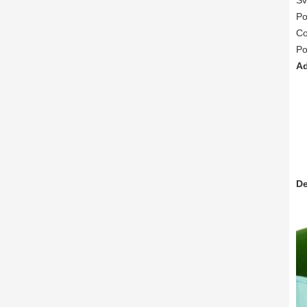
Sv
Po
Co
Po
Ad
De