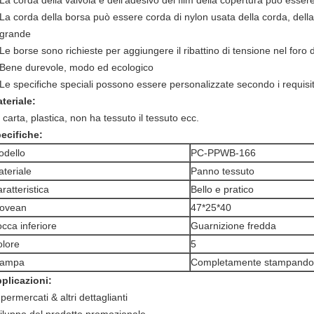
La corda della valvola e dell'adesivo del film della copertura può esse
La corda della borsa può essere corda di nylon usata della corda, dell
grande
Le borse sono richieste per aggiungere il ribattino di tensione nel foro de
Bene durevole, modo ed ecologico
Le specifiche speciali possono essere personalizzate secondo i requisiti
teriale:
 carta, plastica, non ha tessuto il tessuto ecc.
ecifiche:
odello
PC-PPWB-166
teriale
Panno tessuto
ratteristica
Bello e pratico
ovean
47*25*40
cca inferiore
Guarnizione fredda
lore
5
tampa
Completamente stampando
plicazioni:
permercati & altri dettaglianti