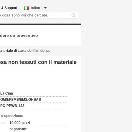
 & Support:
Italian
search
dere un preventivo
ateriale di carta del film dei pp
esa non tessuti con il materiale
La Cina
QMS/FSMS/EMS/OHSAS
PC-PPWB-148
 e spedizione:
imo:
10.000 pezzi
negotiable