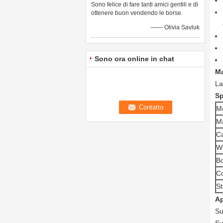
Sono felice di fare tanti amici gentili e di
ottenere buon vendendo le borse.
—— Olivia Savluk
Sono ora online in chat
Ma
La
Sp
M
Ma
Ca
W
Bo
Co
S
Ap
Su